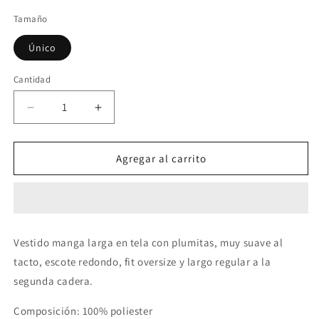
Tamaño
Único
Cantidad
Reducir
Aumentar
cantidad
cantidad
para
para
Sweater
Sweater
Agregar al carrito
Guido
Guido
Vestido manga larga en tela con plumitas, muy suave al
tacto, escote redondo, fit oversize y largo regular a la
segunda cadera.
Composición: 100% poliester