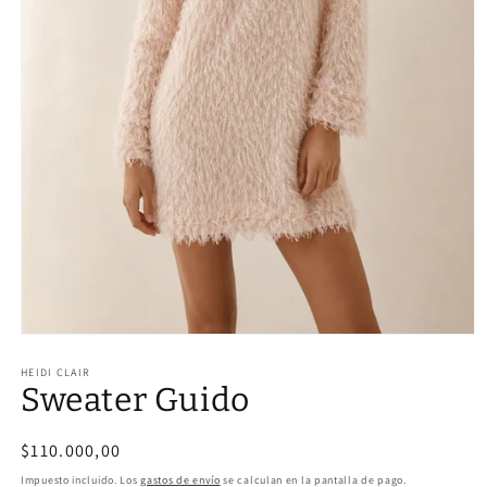
Abrir
elemento
multimedia
HEIDI CLAIR
Sweater Guido
1
en
una
ventana
Precio
$110.000,00
modal
habitual
Impuesto incluido. Los
gastos de envío
se calculan en la pantalla de pago.