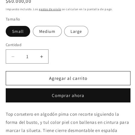
Precio
$60.000,00
habitual
Impuesto incluido. Los
gastos de envío
se calculan en la pantalla de pago.
Tamaño
Small
Medium
Large
Cantidad
Reducir
Aumentar
cantidad
cantidad
para
para
Top
Top
Agregar al carrito
Seconda
Seconda
Army
Army
Comprar ahora
Top corsetero en algodón pima con recorte siguiendo la
forma del busto, y tul color piel con ballenas en cintura para
marcar la silueta. Tiene cierre desmontable en espalda