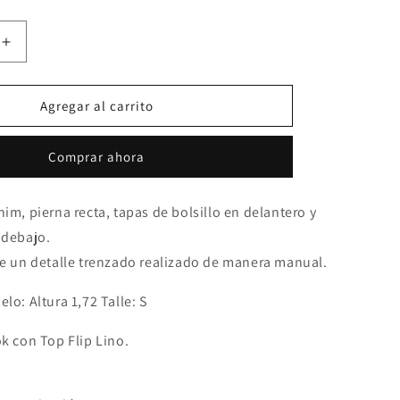
Aumentar
cantidad
para
Pantalón
Agregar al carrito
Braided
Negro
Comprar ahora
im, pierna recta, tapas de bolsillo en delantero y
 debajo.
ee un detalle trenzado realizado de manera manual.
lo: Altura 1,72 Talle: S
k con Top Flip Lino.