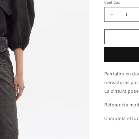
o
Cantidad
no
disponible
Reducir
cantidad
para
Pantalón
Braided
Negro
Pantalón en den
nervaduras por
La cintura pos
Referencia mode
Completa el loo