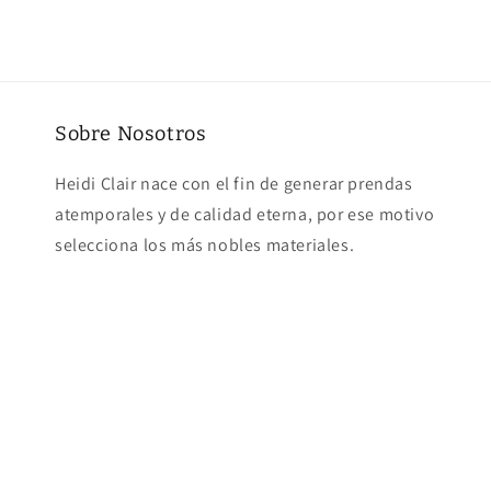
multimedia
4
en
una
ventana
modal
Sobre Nosotros
Heidi Clair nace con el fin de generar prendas
atemporales y de calidad eterna, por ese motivo
selecciona los más nobles materiales.