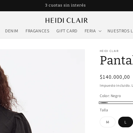
Envío gratis con compras superiores a $380.000
DENIM
FRAGANCES
GIFT CARD
FERIA
NUESTROS 
HEIDI CLAIR
Panta
Precio
$140.000,00
habitual
Impuesto incluido. 
Color:
Negro
Negro
Talla
M
L
Variante
agotada