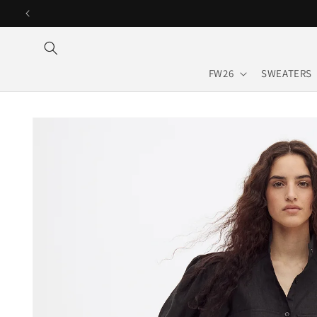
Ir
directamente
al contenido
FW26
SWEATERS
Ir
directamente
a la
información
del producto