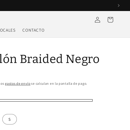
Iniciar
Carrito
sesión
LOCALES
CONTACTO
lón Braided Negro
Los
gastos de envío
se calculan en la pantalla de pago.
S