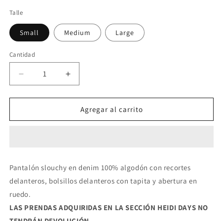
Talle
Small
Medium
Large
Cantidad
Reducir
Aumentar
cantidad
cantidad
para
para
Pantalón
Pantalón
Agregar al carrito
Cristoph
Cristoph
Pantalón slouchy en denim 100% algodón con recortes
delanteros, bolsillos delanteros con tapita y abertura en
ruedo.
LAS PRENDAS ADQUIRIDAS EN LA SECCIÓN HEIDI DAYS NO
TENDRÁN DEVOLUCIÓN.