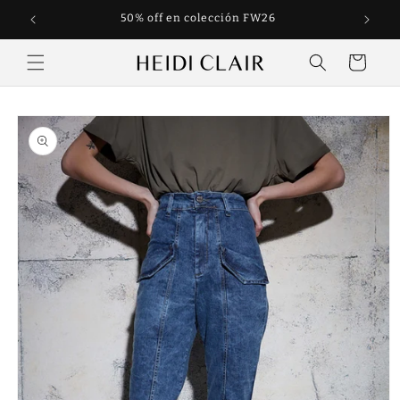
Ir
directamente
50% off en colección FW26
al contenido
Carrito
Ir
directamente
a la
información
del producto