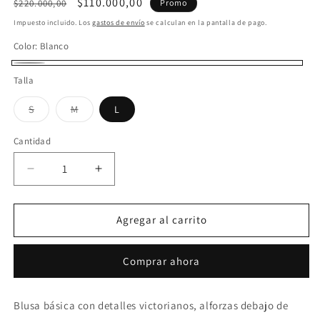
Precio
Precio
$110.000,00
$220.000,00
Promo
habitual
de
Impuesto incluido. Los
gastos de envío
se calculan en la pantalla de pago.
oferta
Color:
Blanco
Blanco
Talla
S
M
L
Variante
Variante
agotada
agotada
o
o
Cantidad
no
no
disponible
disponible
Reducir
Aumentar
cantidad
cantidad
para
para
Camisa
Camisa
Agregar al carrito
Bare
Bare
Blanco
Blanco
Comprar ahora
Blusa básica con detalles victorianos, alforzas debajo de