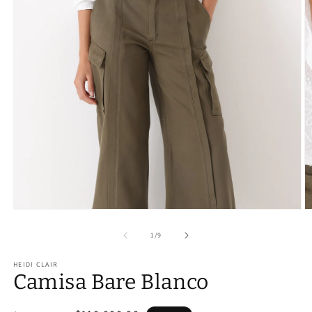
Abrir
Ab
elemento
e
multimedia
m
de
1
/
9
1
2
en
e
HEIDI CLAIR
una
u
Camisa Bare Blanco
ventana
v
modal
m