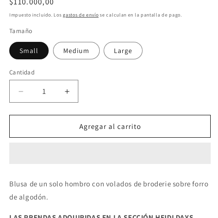
Precio
$110.000,00
habitual
Impuesto incluido. Los
gastos de envío
se calculan en la pantalla de pago.
Tamaño
Small
Medium
Large
Cantidad
Reducir
Aumentar
cantidad
cantidad
para
para
Blusa
Blusa
Agregar al carrito
Sira
Sira
Blanco
Blanco
Blusa de un solo hombro con volados de broderie sobre forro
de algodón.
LAS PRENDAS ADQUIRIDAS EN LA SECCIÓN HEIDI DAYS